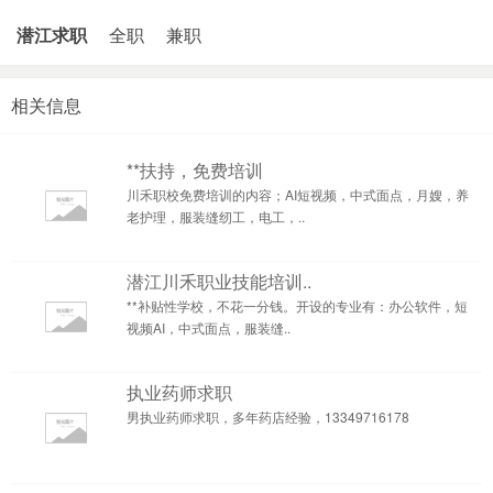
潜江求职
全职
兼职
相关信息
**扶持，免费培训
川禾职校免费培训的内容；AI短视频，中式面点，月嫂，养
老护理，服装缝纫工，电工，..
潜江川禾职业技能培训..
**补贴性学校，不花一分钱。开设的专业有：办公软件，短
视频AI，中式面点，服装缝..
执业药师求职
男执业药师求职，多年药店经验，13349716178