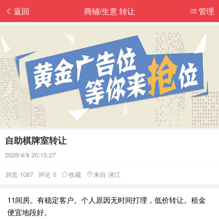
返回
商铺/生意 转让
管理
自助棋牌室转让
2026/4/8 20:15:27
浏览 1087
评论 0
收藏
来自 潜江
11间房。有稳定客户。个人原因无时间打理，低价转让。租金
便宜地段好。