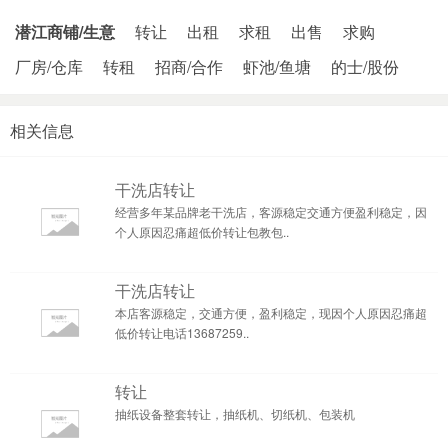
潜江商铺/生意
转让
出租
求租
出售
求购
厂房/仓库
转租
招商/合作
虾池/鱼塘
的士/股份
相关信息
干洗店转让
经营多年某品牌老干洗店，客源稳定交通方便盈利稳定，因
个人原因忍痛超低价转让包教包..
干洗店转让
本店客源稳定，交通方便，盈利稳定，现因个人原因忍痛超
低价转让电话13687259..
转让
抽纸设备整套转让，抽纸机、切纸机、包装机