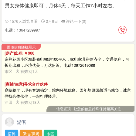
男女身体健康即可，月休4天，每天工作7小时左右。
1576人浏览查看
2月6日
评论一下(0)
电话：13647289997
置顶信息随机展示
[房产]出租
￥900
东荆花园小区精装修电梯房100平米，家电家具崭新齐全，交通便利，可
长期出租，环境优美，万达附近。电话13972619088
市区
有效期1天
[商铺/生意]寻求合作伙伴
庭院餐厅，现有客源稳定，院内环境优良。因年龄原因想适当减负，诚意
寻找合作伙伴，一起打理经营。
油田
有效期18天
信息置顶 - 让您的信息始终保持超高关注！
游客
招聘
保洁/保姆
市区