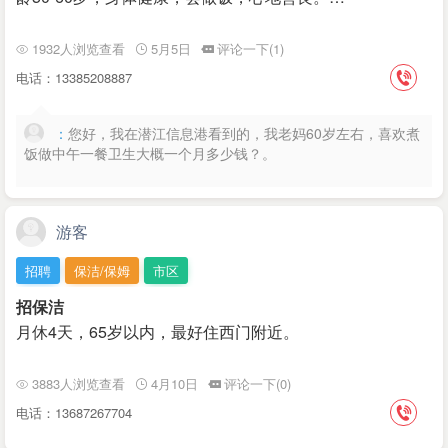
1932人浏览查看
5月5日
评论一下(1)
电话：13385208887
：
您好，我在潜江信息港看到的，我老妈60岁左右，喜欢煮
饭做中午一餐卫生大概一个月多少钱？。
游客
招聘
保洁/保姆
市区
招保洁
月休4天，65岁以内，最好住西门附近。
3883人浏览查看
4月10日
评论一下(0)
电话：13687267704