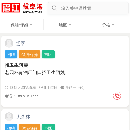
输入关键词搜索
保洁/保姆
地区
价格
游客
招聘
保洁/保姆
市区
招卫生阿姨
老园林青酒厂门口招卫生阿姨。
1312人浏览查看
6月22日
评论一下(0)
电话：18972191777
大森林
招聘
保洁/保姆
市区